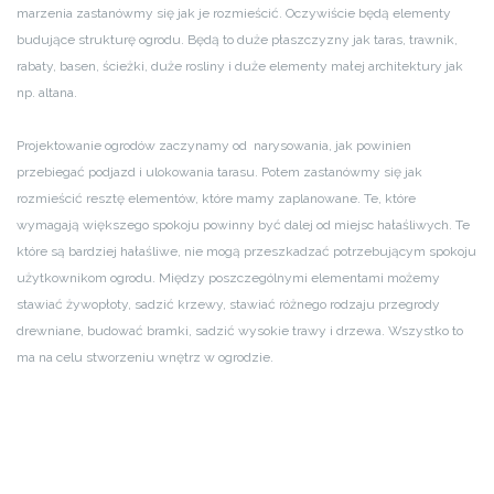
marzenia zastanówmy się jak je rozmieścić. Oczywiście będą elementy
budujące strukturę ogrodu. Będą to duże płaszczyzny jak taras, trawnik,
rabaty, basen, ścieżki, duże rosliny i duże elementy małej architektury jak
np. altana.
Projektowanie ogrodów zaczynamy od narysowania, jak powinien
przebiegać podjazd i ulokowania tarasu. Potem zastanówmy się jak
rozmieścić resztę elementów, które mamy zaplanowane. Te, które
wymagają większego spokoju powinny być dalej od miejsc hałaśliwych. Te
które są bardziej hałaśliwe, nie mogą przeszkadzać potrzebującym spokoju
użytkownikom ogrodu. Między poszczególnymi elementami możemy
stawiać żywopłoty, sadzić krzewy, stawiać różnego rodzaju przegrody
drewniane, budować bramki, sadzić wysokie trawy i drzewa. Wszystko to
ma na celu stworzeniu wnętrz w ogrodzie.