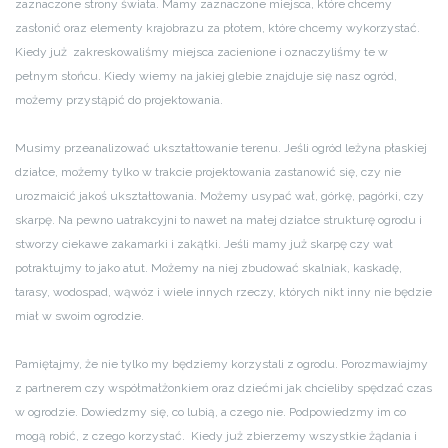
zaznaczone strony świata. Mamy zaznaczone miejsca, które chcemy
zasłonić oraz elementy krajobrazu za płotem, które chcemy wykorzystać.
Kiedy już zakreskowaliśmy miejsca zacienione i oznaczyliśmy te w
pełnym słońcu. Kiedy wiemy na jakiej glebie znajduje się nasz ogród,
możemy przystąpić do projektowania.
Musimy przeanalizować ukształtowanie terenu. Jeśli ogród leżyna płaskiej
działce, możemy tylko w trakcie projektowania zastanowić się, czy nie
urozmaicić jakoś ukształtowania. Możemy usypać wał, górkę, pagórki, czy
skarpę. Na pewno uatrakcyjni to nawet na małej działce strukturę ogrodu i
stworzy ciekawe zakamarki i zakątki. Jeśli mamy już skarpę czy wał
potraktujmy to jako atut. Możemy na niej zbudować skalniak, kaskadę,
tarasy, wodospad, wąwóz i wiele innych rzeczy, których nikt inny nie będzie
miał w swoim ogrodzie.
Pamiętajmy, że nie tylko my będziemy korzystali z ogrodu. Porozmawiajmy
z partnerem czy współmałżonkiem oraz dziećmi jak chcieliby spędzać czas
w ogrodzie. Dowiedzmy się, co lubią, a czego nie. Podpowiedzmy im co
mogą robić, z czego korzystać. Kiedy już zbierzemy wszystkie żądania i