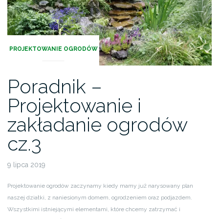
PROJEKTOWANIE OGRODÓW
Poradnik –
Projektowanie i
zakładanie ogrodów
cz.3
9 lipca 2019
Projektowanie ogrodów zaczynamy kiedy mamy już narysowany plan
naszej działki, z naniesionym domem, ogrodzeniem oraz podjazdem.
Wszystkimi istniejącymi elementami, które chcemy zatrzymać i