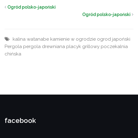
Ogród polsko-japoński
Ogród polsko-japoński
kalina watanabe
kamienie w ogrodzie
ogrod japoński
Pergola
pergola drewniana
placyk grillowy
poczekalnia
chińska
facebook