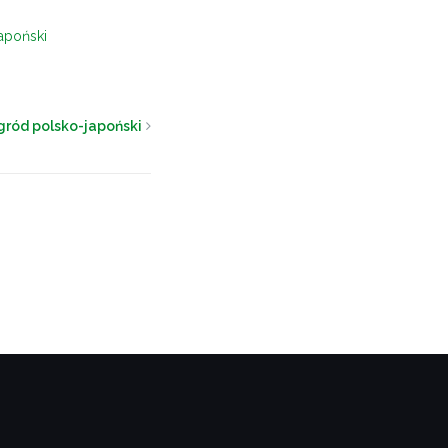
apoński
ród polsko-japoński