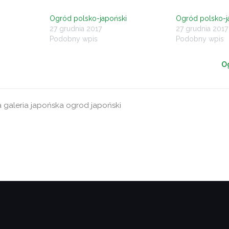
Ogród polsko-japoński
Ogród polsko-j
27 grudnia 2017
27 grudnia 2017
Podobny wpis
Podobny wpis
Og
a
galeria japońska
ogrod japoński