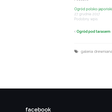
Ogród polsko-japoński
27 grudnia 2017
Podobny wpis
Ogród pod tarasem
galeria drewnian
facebook