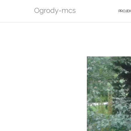
Skip
Ogrody-mcs
to
PROJE
content