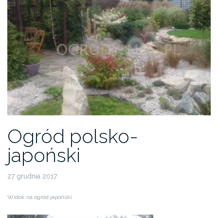
Ogród polsko-
japoński
27 grudnia 2017
Widok na ogród japoński