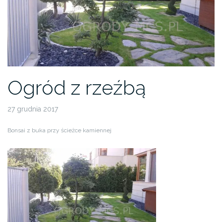
Ogród z rzeźbą
27 grudnia 2017
Bonsai z buka przy ścieżce kamiennej