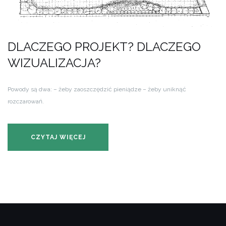
DLACZEGO PROJEKT? DLACZEGO
WIZUALIZACJA?
Powody są dwa:
– żeby zaoszczędzić pieniądze
– żeby uniknąć
rozczarowań.
CZYTAJ WIĘCEJ