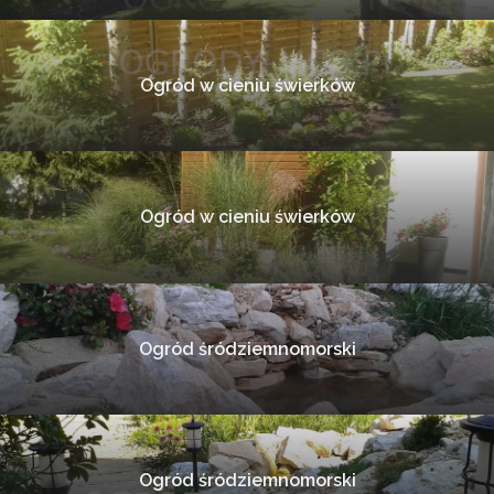
Ogród w cieniu świerków
Ogród w cieniu świerków
Ogród śródziemnomorski
Ogród śródziemnomorski