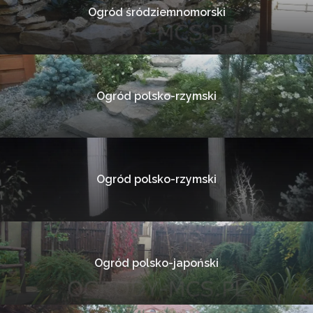
Ogród śródziemnomorski
Ogród polsko-rzymski
Ogród polsko-rzymski
Ogród polsko-japoński