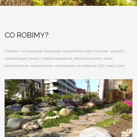
CO ROBIMY?
Projekty i wizualizacje.
Realizacje:
nasadzenie roślin i trawniki,
systemy
nawadniające,
tarasy i stolarka ogrodowa,
założenia wodne,
prace
kamieniarskie,
nawierzchnie i brukowanie,
oświetlenie LED i tradycyjne.