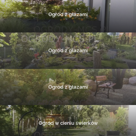
Ogród z głazami
Ogród z głazami
Ogród z głazami
Ogród w cieniu świerków