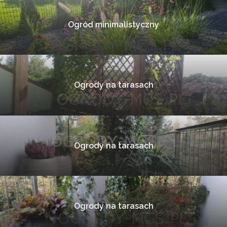
Ogród minimalistyczny
Ogrody na tarasach
Ogrody na tarasach
Ogrody na tarasach