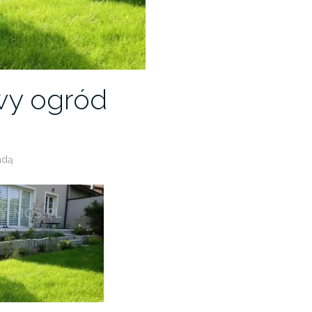
wy ogród
adą