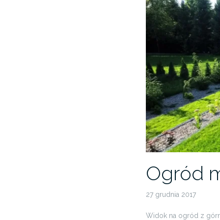
Ogród m
27 grudnia 2017
Widok na ogród z gó