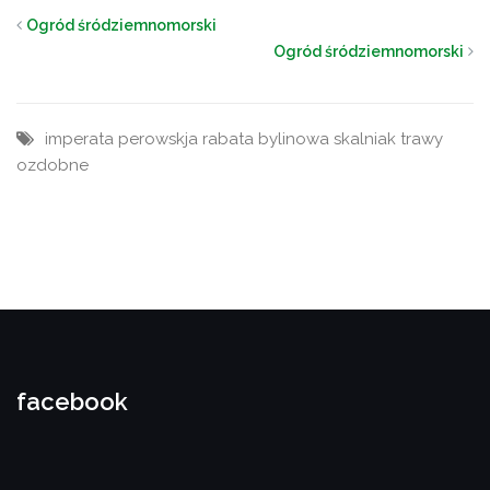
Ogród śródziemnomorski
Ogród śródziemnomorski
imperata
perowskja
rabata bylinowa
skalniak
trawy
ozdobne
facebook