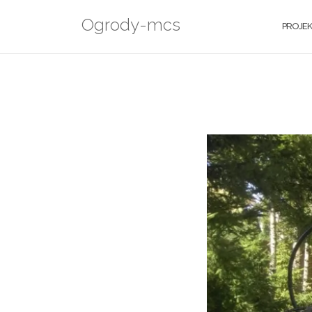
Skip
Ogrody-mcs
to
PROJE
content