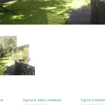
ów
Ogród w cieniu świerków
Ogród śródzie
27 grudnia 2017
27 grudnia 2017