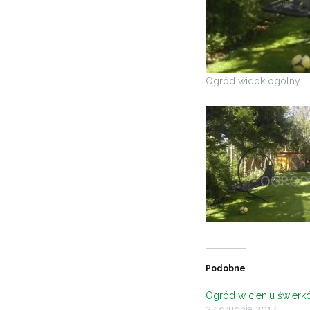
Ogród widok ogólny
Podobne
Ogród w cieniu świerk
27 grudnia 2017