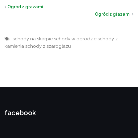
Ogród z głazami
Ogród z głazami
schody na skarpie
schody w ogrodzie
schody z
kamienia
schody z szarogłazu
facebook