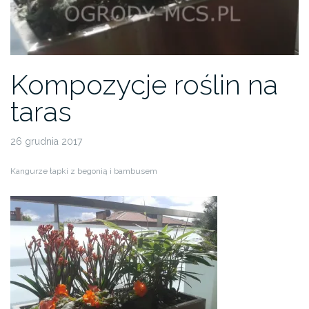
Kompozycje roślin na
taras
26 grudnia 2017
Kangurze łapki z begonią i bambusem