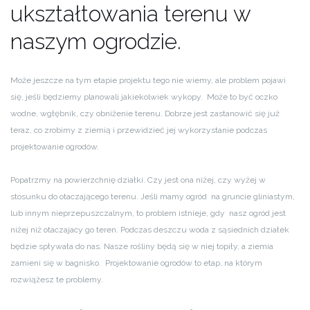
ukształtowania terenu w
naszym ogrodzie.
Może jeszcze na tym etapie projektu tego nie wiemy, ale problem pojawi
się, jeśli będziemy planowali jakiekolwiek wykopy. Może to być oczko
wodne, wgłębnik, czy obniżenie terenu. Dobrze jest zastanowić się już
teraz, co zrobimy z ziemią i przewidzieć jej wykorzystanie podczas
projektowanie ogrodów.
Popatrzmy na powierzchnię działki. Czy jest ona niżej, czy wyżej w
stosunku do otaczającego terenu. Jeśli mamy ogród na gruncie gliniastym,
lub innym nieprzepuszczalnym, to problem istnieje, gdy nasz ogród jest
niżej niż otaczajacy go teren. Podczas deszczu woda z sąsiednich działek
będzie spływała do nas. Nasze rośliny będą się w niej topiły, a ziemia
zamieni się w bagnisko. Projektowanie ogrodów to etap, na którym
rozwiążesz te problemy.