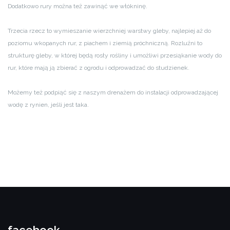
Dodatkowo rury można też zawinąć we włókninę.
Trzecia rzecz to wymieszanie wierzchniej warstwy gleby, najlepiej aż do
poziomu wkopanych rur, z piachem i ziemią próchniczną. Rozluźni to
strukturę gleby, w której będą rosły rośliny i umożliwi przesiąkanie wody do
rur, które mają ją zbierać z ogrodu i odprowadzać do studzienek.
Możemy też podpiąć się z naszym drenażem do instalacji odprowadzającej
wodę z rynien, jeśli jest taka.