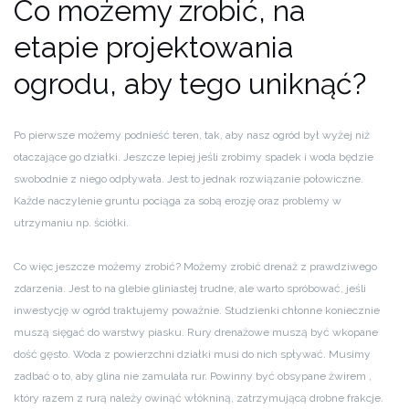
Co możemy zrobić, na
etapie projektowania
ogrodu, aby tego uniknąć?
Po pierwsze możemy podnieść teren, tak, aby nasz ogród był wyżej niż
otaczające go działki. Jeszcze lepiej jeśli zrobimy spadek i woda będzie
swobodnie z niego odpływała. Jest to jednak rozwiązanie połowiczne.
Każde naczylenie gruntu pociąga za sobą erozję oraz problemy w
utrzymaniu np. ściółki.
Co więc jeszcze możemy zrobić? Możemy zrobić drenaż z prawdziwego
zdarzenia. Jest to na glebie gliniastej trudne, ale warto spróbować, jeśli
inwestycję w ogród traktujemy poważnie. Studzienki chłonne koniecznie
muszą sięgać do warstwy piasku. Rury drenażowe muszą być wkopane
dość gęsto. Woda z powierzchni działki musi do nich spływać. Musimy
zadbać o to, aby glina nie zamulała rur. Powinny być obsypane żwirem ,
który razem z rurą należy owinąć włókniną, zatrzymującą drobne frakcje.